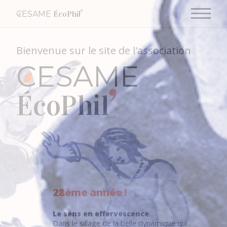
CESAME
ÉcoPhil
Bienvenue sur le site de l'association
CESAME
ÉcoPhil
28ème année !
Le sens en effervescence
...
Dans le sillage de la belle dynamique qui