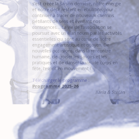
s’est créée la saison dernière, notre énergie
et notre désir restent en ébullition pour
continuer à tracer de nouveaux chemins
pétillants de sens et éveillant nos
consciences… La vie de l’association se
poursuit avec un élan nourri par les activités
essentielles qui sont au cœur de notre
engagement artistique et citoyen. De
nouvelles occasions, dans la rencontre
humaine, de croiser les savoirs et les
pratiques et de danser la vie… le corps en
fête, l’esprit en mouvement !
Télécharger le programme :
Programme 2025-26
Ilaria & Stefan