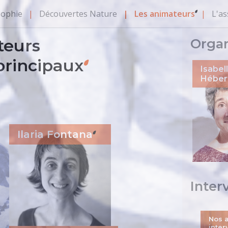
sophie
Découvertes Nature
Les animateurs
L'as
teurs
Organ
principaux
Isabel
Héber
Ilaria Fontana
Inter
Nos a
inter