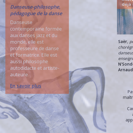
déjà 
Danseuse-philosophe,
pédagogue de la danse
Danseuse
contemporaine formée
aux danses jazz et du
Saër
,
p
monde, elle est
chorég
professeure de danse
danseus
et formatrice. Elle est
enseign
aussi philosophe
N’Sond
autodidacte et artiste-
Arnaud
auteure.
En savoir plus
Pa
maîtr
Ca
app