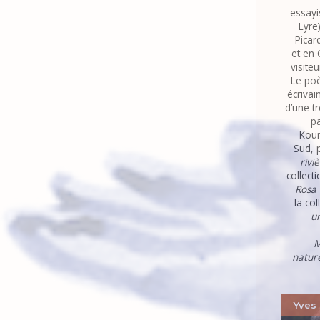
essayi
Lyre
Picar
et en 
visite
Le poè
écrivai
d’une t
pa
Kour
Sud, 
rivi
collect
Rosa 
la co
un
M
natur
Yves 