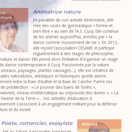
Animatrice nature
né
lemant
En parallèle de son activité d’infirmière, elle
crée des cours de gymnastique « forme et
bien-être » au sein de l’A.S. Cucq. Elle continue
de les animer aujourd’hui, enrichis par « la
danse comme mouvement de vie ». En 2012,
elle rejoint l’association CESAME et participe
régulièrement à des stages de philosophie,
nature et danse. Elle prend alors l’initiative d’organiser un stage
de danse contemporaine à Cucq. Passionnée par la nature
, oiseaux, paysages, plantes sauvages…), elle est créatrice de
des naturalistes, artistiques et historiques qu’elle anime
rement entre la Baie d’Authie et la Baie de Canche. Parmi ses
de prédilection : « Le pouvoir des bains de forêts »,
oulevent, oiseau emblématique au crépuscule des dunes », « La
l’avenir de la Terre »… Ses activités d’éducation à
onnement s’associent à un engagement militant pour la défense
ture et du vivant.
Poète, romancier, essayiste
Nimrod
Né au Tchad, il est poète, romancier,