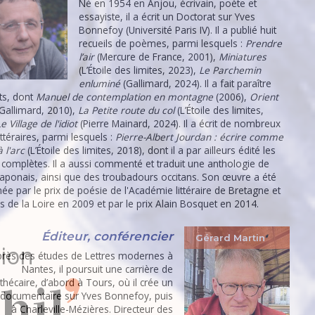
Né en 1954 en Anjou, écrivain, poète et
essayiste, il a écrit un Doctorat sur Yves
Bonnefoy (Université Paris IV). Il a publié huit
recueils de poèmes, parmi lesquels :
Prendre
l’air
(Mercure de France, 2001),
Miniatures
(L’Étoile des limites, 2023),
Le Parchemin
enluminé
(Gallimard, 2024). Il a fait paraître
its, dont
Manuel de contemplation en montagne
(2006),
Orient
Gallimard, 2010),
La Petite route du col
(L’Étoile des limites,
e Village de l'idiot
(Pierre Mainard, 2024). Il a écrit de nombreux
ittéraires, parmi lesquels :
Pierre-Albert Jourdan : écrire comme
à l'arc
(L’Étoile des limites, 2018), dont il a par ailleurs édité les
complètes. Il a aussi commenté et traduit une anthologie de
japonais, ainsi que des troubadours occitans. Son œuvre a été
ée par le prix de poésie de l'Académie littéraire de Bretagne et
s de la Loire en 2009 et par le prix Alain Bosquet en 2014.
Éditeur, conférencier
Gérard Martin
rès des études de Lettres modernes à
Nantes, il poursuit une carrière de
othécaire, d’abord à Tours, où il crée un
hil
documentaire sur Yves Bonnefoy, puis
à Charleville-Mézières. Directeur des