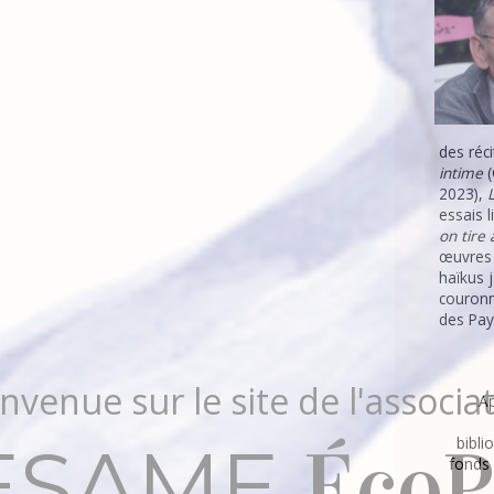
des réc
intime
(
2023),
L
essais l
on tire 
œuvres 
haïkus 
couronn
des Pay
Ap
ESAME
bibli
ÉcoP
fonds 