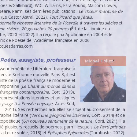
Poésie/Gallimard), W.C. Williams, Ezra Pound, Malcom Lowry,
eare. Parmi ses dernières publications :
Le chœur maritime de
(Le Castor Astral, 2022),
Tout Picard que j’étais.
ionnelle richesse littéraire de la Picardie à travers les siècles
et
 une rivière. 20 gouaches 20 poèmes
(Éd. de la Librairie du
he, 2020 et 2022). Il a reçu le prix Apollinaire en 2004 et le
rix de Poésie de l’Académie française en 2006.
cquesdarras.com
Poète, essayiste, professeur
Michel Collot
seur émérite de Littérature française à
versité Sorbonne nouvelle Paris 3, il est
liste de la poésie française moderne et
emporaine (
Le Chant du monde dans la
 française contemporaine
, Corti, 2019),
représentations littéraires et artistiques
aysage (
La Pensée-paysage
, Actes Sud,
2011). Ses recherches actuelles se situent au croisement de la
aphie littéraire (
Vers une géographie littéraire
, Corti, 2014) et de
écopoétique (
Un nouveau sentiment de la nature
, Corti, 2021). Il a
ié plusieurs recueils de poèmes, parmi lesquels
Le Parti pris des
La Lettre volée, 2018) et
Épitaphes Épiphanies
(Tarabuste, 2022).