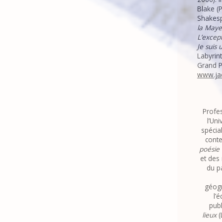
Blake (
Shakesp
la Maye
L’except
Je suis
Labyrint
Grand P
www.ja
Profes
l’Uni
spécia
cont
poésie
et des 
du p
géogr
l’
publ
lieux
(