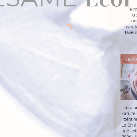
Rim
cr
con
avec 
faveur 
Jacq
littérat
Faculté 
littérair
Le Cri à
une ant
2006). 