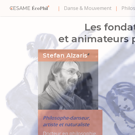
Danse & Mouvement
Philo
CESAME
ÉcoPhil
Les fonda
et animateurs 
Stefan Alzaris
Philosophe-danseur,
artiste et naturaliste
Docteur en philosophie,