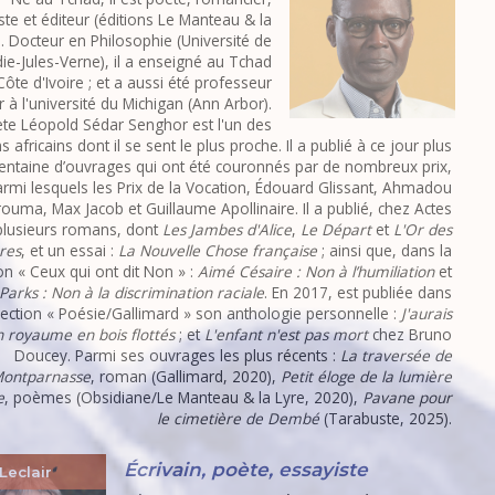
ste et éditeur (éditions Le Manteau & la
). Docteur en Philosophie (Université de
die-Jules-Verne), il a enseigné au Tchad
Côte d'Ivoire ; et a aussi été professeur
ur à l'université du Michigan (Ann Arbor).
te Léopold Sédar Senghor est l'un des
ns africains dont il se sent le plus proche. Il a publié à ce jour plus
rentaine d’ouvrages qui ont été couronnés par de nombreux prix,
rmi lesquels les Prix de la Vocation, Édouard Glissant, Ahmadou
ouma, Max Jacob et Guillaume Apollinaire. Il a publié, chez Actes
plusieurs romans, dont
Les Jambes d'Alice
,
Le Départ
et
L'Or des
ères
, et un essai :
La Nouvelle Chose française
; ainsi que, dans la
ion « Ceux qui ont dit Non » :
Aimé Césaire : Non à l’humiliation
et
Parks : Non à la discrimination raciale
. En 2017, est publiée dans
llection « Poésie/Gallimard » son anthologie personnelle :
J'aurais
 royaume en bois flottés
; et
L'enfant n'est pas mort
chez Bruno
Doucey. Parmi ses ouvrages les plus récents :
La traversée de
ontparnasse
, roman (Gallimard, 2020),
Petit éloge de la lumière
e
, poèmes (Obsidiane/Le Manteau & la Lyre, 2020),
Pavane pour
le cimetière de Dembé
(Tarabuste, 2025).
Écrivain, poète, essayiste
Leclair