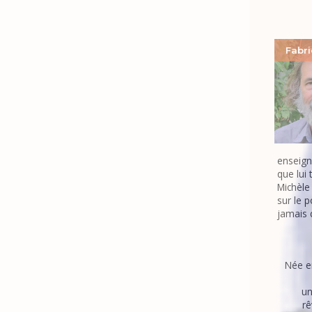
Fabr
enseign
que lui
Michèle
sur le p
jamais 
Née en
un
rê