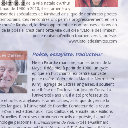
bibliothèques de la ville natale d’Arthur
baud de 1980 à 2010, il est amené à y
oiser des spécialistes de Rimbaud ainsi que de nombreux poètes
temporains. Ces rencontres ont permis progressivement, en lien
le musée Rimbaud, le développement de nombreuses actions en
de la poésie. C’est dans cette ville qu’il crée “L’Etoile des limites”,
petite maison d’édition tournée vers la poésie.
www.letoiledeslimites.com
Poète, essayiste, traducteur
ues Darras
Né en Picardie maritime, sur les bords de la
Maye, il déploie, à partir de 1988, un cycle
épique en huit chants, ex-centré sur cette
petite rivière côtière de la Manche. Normalien
(Ulm), agrégé de Lettres anglaises, il soutient
une thèse de Doctorat sur Joseph Conrad à
l’Université Paris VIII. Il a été professeur de
ure et poésie, anglaises et américaines, ainsi que doyen de la
des langues, à l’Université de Picardie. Fondateur de la revue
e
in’hui
, il est éditeur aux Trois Cailloux et, ensuite, aux éditions
 Bruxelles. Parmi ses nombreux recueils de poésie, il a publié
hologie personnelle,
L’indiscipline de l’eau
(Poésie/Gallimard,
Il a traduit notamment Walt Whitman, S.T. Coleridge et William