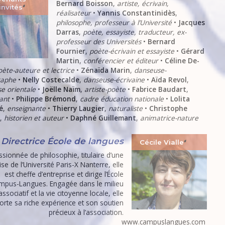
Bernard Boisson
,
artiste, écrivain,
invités
réalisateur
•
Yannis Constantinidès
,
philosophe, professeur à l’Université
•
Jacques
Darras
,
poète, essayiste, traducteur, ex-
professeur des Universités
•
Bernard
Fournier
,
poète-écrivain et essayiste
•
Gérard
Martin
,
conférencier et éditeur
•
Céline De-
oète-auteure et lectrice
•
Zénaïda Marin
,
danseuse-
raphe
•
Nelly Costecalde
,
danseuse-écrivaine
•
Aïda Revol
,
e orientale
•
Joëlle Naïm
,
artiste-poète
•
Fabrice Baudart
,
ant
•
Philippe Brémond
,
cadre éducation nationale
•
Lolita
é
,
enseignante
•
Thierry Laugier
,
naturaliste
•
Christophe
,
historien et auteur
•
Daphné Guillemant
,
animatrice-nature
Directrice École de langues
Cécile Vialle
ssionnée de philosophie, titulaire d’une
ise de l’Université Paris-X Nanterre, elle
est cheffe d’entreprise et dirige l’École
mpus-Langues. Engagée dans le milieu
associatif et la vie citoyenne locale, elle
orte sa riche expérience et son soutien
précieux à l’association.
www.campuslangues.com