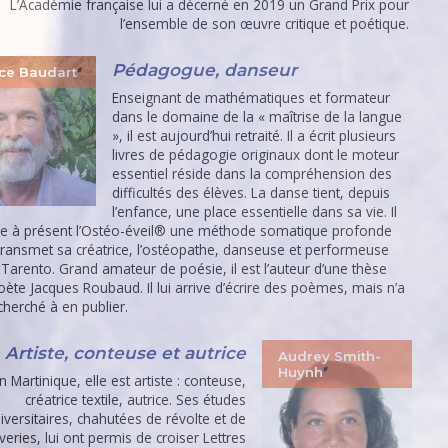
L’Académie française lui a décerné en 2019 un Grand Prix pour
l’ensemble de son œuvre critique et poétique.
Pédagogue, danseur
ice Baudart
Enseignant de mathématiques et formateur
dans le domaine de la « maîtrise de la langue
», il est aujourd’hui retraité. Il a écrit plusieurs
livres de pédagogie originaux dont le moteur
essentiel réside dans la compréhension des
difficultés des élèves. La danse tient, depuis
l’enfance, une place essentielle dans sa vie. Il
e à présent l’Ostéo-éveil® une méthode somatique profonde
 transmet sa créatrice, l’ostéopathe, danseuse et performeuse
 Tarento. Grand amateur de poésie, il est l’auteur d’une thèse
oète Jacques Roubaud. Il lui arrive d’écrire des poèmes, mais n’a
cherché à en publier.
Artiste, conteuse et autrice
Audrey Smith-
Huynh
 Martinique, elle est artiste : conteuse,
créatrice textile, autrice. Ses études
iversitaires, chahutées de révolte et de
veries, lui ont permis de croiser Lettres