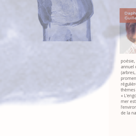
Daph
Guil
poésie, 
annuel 
(arbres
promena
réguliè
thèmes 
« L’eng
mer est 
l’envir
de la na