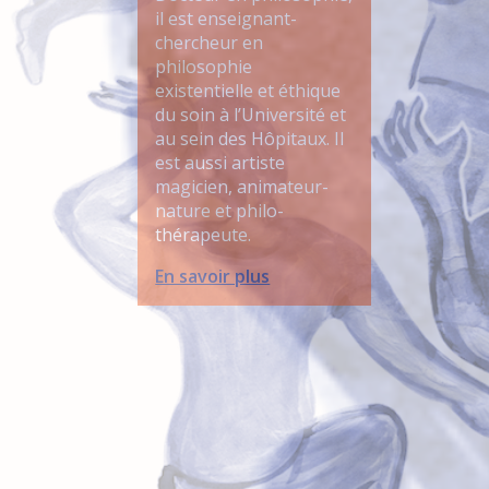
il est enseignant-
chercheur en
philosophie
existentielle et éthique
du soin à l’Université et
au sein des Hôpitaux. Il
est aussi artiste
magicien, animateur-
nature et philo-
thérapeute.
En savoir plus