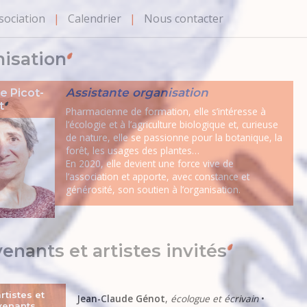
sociation
Calendrier
Nous contacter
isation
Assistante organisation
le Picot-
t
Pharmacienne de formation, elle s’intéresse à
l’écologie et à l’agriculture biologique et, curieuse
de nature, elle se passionne pour la botanique, la
forêt, les usages des plantes…
En 2020, elle devient une force vive de
l’association et apporte, avec constance et
générosité, son soutien à l’organisation.
venants et artistes invités
rtistes et
Jean-Claude Génot
,
écologue et écrivain
•
venants