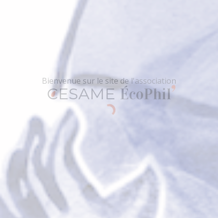
CESAME
ÉcoPhil