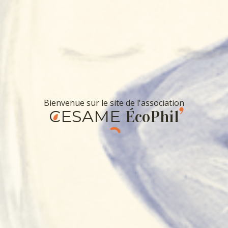
CESAME
ÉcoPhil