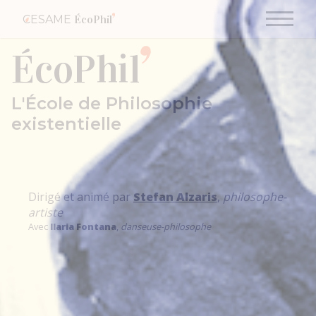
CESAME
ÉcoPhil
ÉcoPhil
L'École de Philosophie
existentielle
Dirigé et animé par
Stefan Alzaris
,
philosophe-
artiste
Avec
Ilaria Fontana
,
danseuse-philosophe